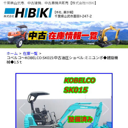
千葉県山武市、中古建機、中古農機具販売【株式会社HIBIKI】
ホーム
>
在庫一覧
>
コベルコ～KOBELCO:SK015:中古油圧ショベル:ミニユンボ◆建設機
械◆1.5ｔ