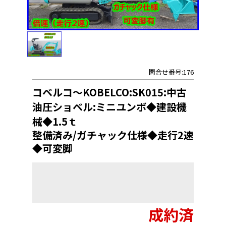
問合せ番号:176
コベルコ～KOBELCO:SK015:中古
油圧ショベル:ミニユンボ◆建設機
械◆1.5ｔ
整備済み/ガチャック仕様◆走行2速
◆可変脚
成約済