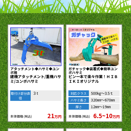
アタッチメント◆ハサミ◆ユン
ガチャック◆装着式◆簡単ユン
ボ用
ボハサミ
建機アタッチメント/重機ハサ
ピン一本で楽々作業！ＨＩＢ
ミ/ユンボハサミ
ＩＫＩオリジナル
３t
500㎏～3.5ｔ
取付け部分直
対応クラス
径
320㎜～670㎜
ハサミ長さ
12㎜～19㎜
厚さ
21
6.5~10
本体価格
本体価格
万円
万円
(税込)
(税込)